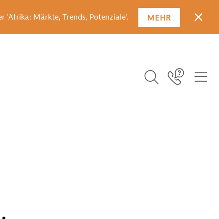
 'Afrika: Märkte, Trends, Potenziale'.
MEHR
SCHLI
SUCHBEGRIFF EI
ICO
Icon Link
ICON BUTTON