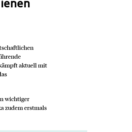
hienen
tschaftlichen
führende
kämpft aktuell mit
das
in wichtiger
ka zudem erstmals