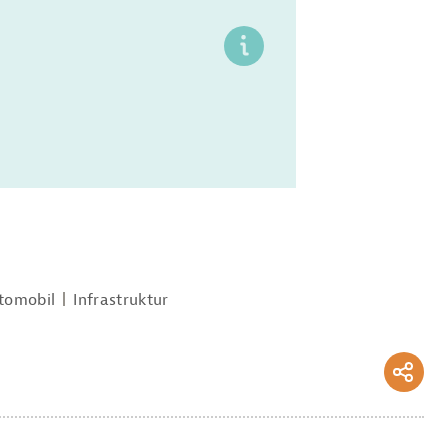
tomobil
Infrastruktur
Serv
Soci