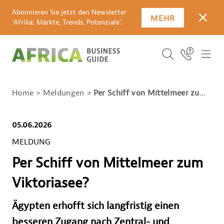
Abonnieren Sie jetzt den Newsletter
MEHR
SCHLI
'Afrika: Märkte, Trends, Potenziale'.
SUCHBEGRIFF E
Icon Link
ICO
ICON BUTTO
SUCHEN
Home
Meldungen
Per Schiff von Mittelmeer zum Viktoriasee?
05.06.2026
MELDUNG
Per Schiff von Mittelmeer zum
Viktoriasee?
Ägypten erhofft sich langfristig einen
besseren Zugang nach Zentral- und