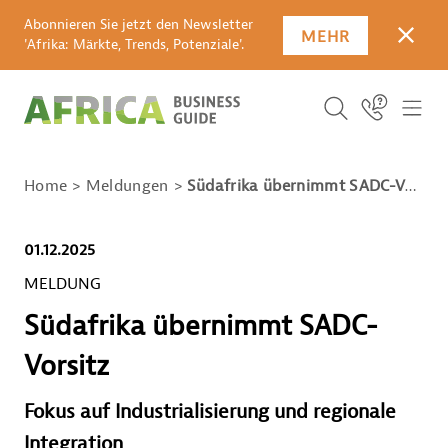
Abonnieren Sie jetzt den Newsletter
MEHR
SCHLI
'Afrika: Märkte, Trends, Potenziale'.
SUCHBEGRIFF E
Icon Link
ICO
ICON BUTTO
SUCHEN
Home
Meldungen
Südafrika übernimmt SADC-Vorsitz
01.12.2025
MELDUNG
Südafrika übernimmt SADC-
Vorsitz
Fokus auf Industrialisierung und regionale
Integration