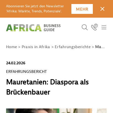
Abonnieren Sie jetzt den Newsletter
MEHR
SCHLI
'Afrika: Märkte, Trends, Potenziale'.
SUCHBEGRIFF E
Icon Link
ICO
ICON BUTTO
SUCHEN
Home
Praxis in Afrika
Erfahrungsberichte
Mauretanien: Diaspora als Brückenbauer
24.02.2026
ERFAHRUNGSBERICHT
Mauretanien: Diaspora als
Brückenbauer