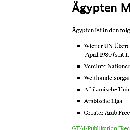
Ägypten M
Ägypten ist in den fo
Wiener UN-Überei
April 1980 (seit 1
Vereinte Natione
Welthandelsorgan
Afrikanische Uni
Arabische Liga
Greater Arab Fre
GTAI-Publikation "Re