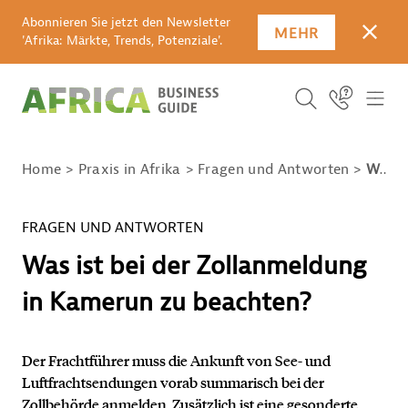
Abonnieren Sie jetzt den Newsletter
MEHR
SCHLI
'Afrika: Märkte, Trends, Potenziale'.
SUCHBEGRIFF E
Icon Link
ICO
ICON BUTTO
SUCHEN
Home
Praxis in Afrika
Fragen und Antworten
Was ist bei der Zollanmeldung in Kamerun zu beachten?
FRAGEN UND ANTWORTEN
Was ist bei der Zollanmeldung
in Kamerun zu beachten?
Der Frachtführer muss die Ankunft von See- und
Luftfrachtsendungen vorab summarisch bei der
Zollbehörde anmelden. Zusätzlich ist eine gesonderte