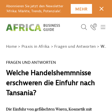
Abonnieren Sie jetzt den Newsletter
MEHR
SCHLI
'Afrika: Märkte, Trends, Potenziale'.
SUCHBEGRIFF E
Icon Link
ICO
ICON BUTTO
SUCHEN
Home
Praxis in Afrika
Fragen und Antworten
Welche Handelshemmnisse erschweren die Einfuhr nach Tansania?
FRAGEN UND ANTWORTEN
Welche Handelshemmnisse
erschweren die Einfuhr nach
Tansania?
Die Einfuhr von gefälschten Waren, Kosmetik mit