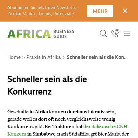
Abonnieren Sie jetzt den Newsletter
MEHR
SCHLI
'Afrika: Märkte, Trends, Potenziale'.
SUCHBEGRIFF E
Icon Link
ICO
ICON BUTTO
SUCHEN
Home
Praxis in Afrika
Schneller sein als die Konkurrenz
Schneller sein als die
Konkurrenz
Geschäfte in Afrika können durchaus lukrativ sein,
gerade weil es dort oft noch vergleichsweise wenig
Konkurrenz gibt. Bei Traktoren hat
der italienische CNH-
Konzern
in Simbabwe, nach Südafrika größter Markt der