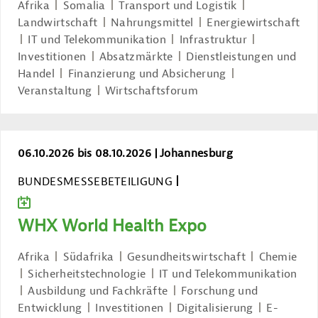
Afrika
Somalia
Transport und Logistik
Landwirtschaft
Nahrungsmittel
Energiewirtschaft
IT und Telekommunikation
Infrastruktur
Investitionen
Absatzmärkte
Dienstleistungen und
Handel
Finanzierung und Absicherung
Veranstaltung
Wirtschaftsforum
WHX World Health Expo
06.10.2026 bis 08.10.2026
Johannesburg
BUNDESMESSEBETEILIGUNG
ZUM KALENDER HINZUFÜGEN
WHX World Health Expo
Afrika
Südafrika
Gesundheitswirtschaft
Chemie
Sicherheitstechnologie
IT und Telekommunikation
Ausbildung und Fachkräfte
Forschung und
Entwicklung
Investitionen
Digitalisierung
E-