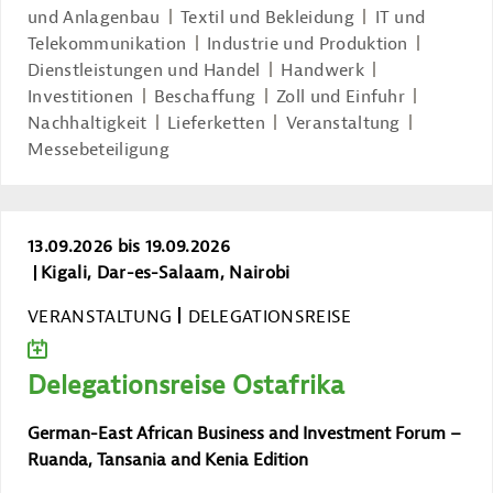
und Anlagenbau
Textil und Bekleidung
IT und
Telekommunikation
Industrie und Produktion
Dienstleistungen und Handel
Handwerk
Investitionen
Beschaffung
Zoll und Einfuhr
Nachhaltigkeit
Lieferketten
Veranstaltung
Messebeteiligung
Delegationsreise Ostafrika
13.09.2026 bis 19.09.2026
Kigali, Dar-es-Salaam, Nairobi
VERANSTALTUNG
DELEGATIONSREISE
ZUM KALENDER HINZUFÜGEN
Delegationsreise Ostafrika
German-East African Business and Investment Forum –
Ruanda, Tansania and Kenia Edition