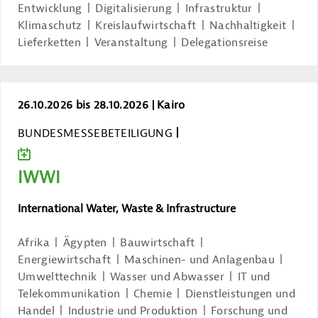
Entwicklung
Digitalisierung
Infrastruktur
Klimaschutz
Kreislaufwirtschaft
Nachhaltigkeit
Lieferketten
Veranstaltung
Delegationsreise
IWWI
26.10.2026 bis 28.10.2026
Kairo
BUNDESMESSEBETEILIGUNG
ZUM KALENDER HINZUFÜGEN
IWWI
International Water, Waste & Infrastructure
Afrika
Ägypten
Bauwirtschaft
Energiewirtschaft
Maschinen- und Anlagenbau
Umwelttechnik
Wasser und Abwasser
IT und
Telekommunikation
Chemie
Dienstleistungen und
Handel
Industrie und Produktion
Forschung und