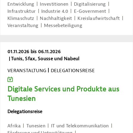
Entwicklung
Investitionen
Digitalisierung
Infrastruktur
Industrie 4.0
E-Government
Klimaschutz
Nachhaltigkeit
Kreislaufwirtschaft
Veranstaltung
Messebeteiligung
Digitale Services und Produkte aus Tun
01.11.2026 bis 06.11.2026
Tunis, Sfax, Sousse und Nabeul
VERANSTALTUNG
DELEGATIONSREISE
ZUM KALENDER HINZUFÜGEN
Digitale Services und Produkte aus
Tunesien
Delegationsreise
Afrika
Tunesien
IT und Telekommunikation
Förderung und Unterstützung