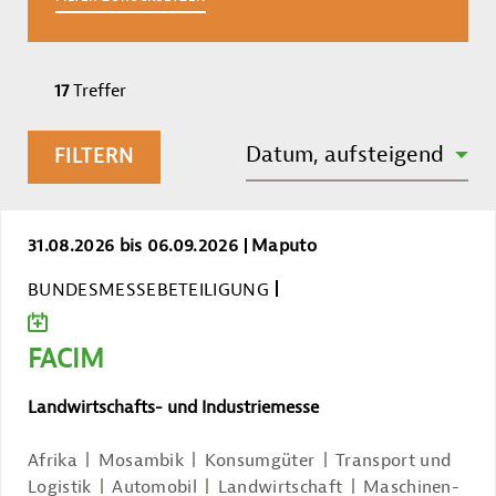
17
Treffer
SORTIEREN NACH:
Datum, aufsteigend
FILTERN
FACIM
31.08.2026 bis 06.09.2026
Maputo
BUNDESMESSEBETEILIGUNG
ZUM KALENDER HINZUFÜGEN
FACIM
Landwirtschafts- und Industriemesse
Afrika
Mosambik
Konsumgüter
Transport und
Logistik
Automobil
Landwirtschaft
Maschinen-