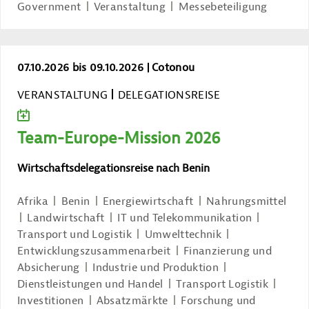
Government
Veranstaltung
Messebeteiligung
Team-Europe-Mission 2026
07.10.2026 bis 09.10.2026
Cotonou
VERANSTALTUNG
DELEGATIONSREISE
ZUM KALENDER HINZUFÜGEN
Team-Europe-Mission 2026
Wirtschaftsdelegationsreise nach Benin
Afrika
Benin
Energiewirtschaft
Nahrungsmittel
Landwirtschaft
IT und Telekommunikation
Transport und Logistik
Umwelttechnik
Entwicklungszusammenarbeit
Finanzierung und
Absicherung
Industrie und Produktion
Dienstleistungen und Handel
Transport Logistik
Investitionen
Absatzmärkte
Forschung und