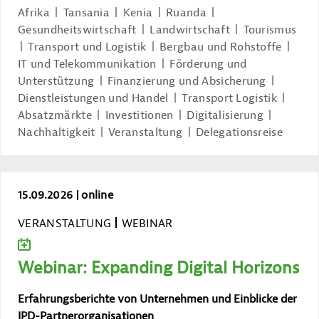
Afrika
Tansania
Kenia
Ruanda
Gesundheitswirtschaft
Landwirtschaft
Tourismus
Transport und Logistik
Bergbau und Rohstoffe
IT und Telekommunikation
Förderung und
Unterstützung
Finanzierung und Absicherung
Dienstleistungen und Handel
Transport Logistik
Absatzmärkte
Investitionen
Digitalisierung
Nachhaltigkeit
Veranstaltung
Delegationsreise
Webinar: Expanding Digital Horizons
15.09.2026
online
VERANSTALTUNG
WEBINAR
ZUM KALENDER HINZUFÜGEN
Webinar: Expanding Digital Horizons
Erfahrungsberichte von Unternehmen und Einblicke der
IPD-Partnerorganisationen