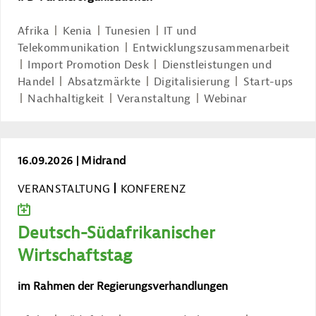
Afrika
Kenia
Tunesien
IT und
Telekommunikation
Entwicklungszusammenarbeit
Import Promotion Desk
Dienstleistungen und
Handel
Absatzmärkte
Digitalisierung
Start-ups
Nachhaltigkeit
Veranstaltung
Webinar
Deutsch-Südafrikanischer Wirtschafts
16.09.2026
Midrand
VERANSTALTUNG
KONFERENZ
ZUM KALENDER HINZUFÜGEN
Deutsch-Südafrikanischer
Wirtschaftstag
im Rahmen der Regierungsverhandlungen