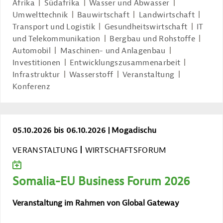
Afrika
Südafrika
Wasser und Abwasser
Umwelttechnik
Bauwirtschaft
Landwirtschaft
Transport und Logistik
Gesundheitswirtschaft
IT
und Telekommunikation
Bergbau und Rohstoffe
Automobil
Maschinen- und Anlagenbau
Investitionen
Entwicklungszusammenarbeit
Infrastruktur
Wasserstoff
Veranstaltung
Konferenz
Somalia-EU Business Forum 2026
05.10.2026 bis 06.10.2026
Mogadischu
VERANSTALTUNG
WIRTSCHAFTSFORUM
ZUM KALENDER HINZUFÜGEN
Somalia-EU Business Forum 2026
Veranstaltung im Rahmen von Global Gateway