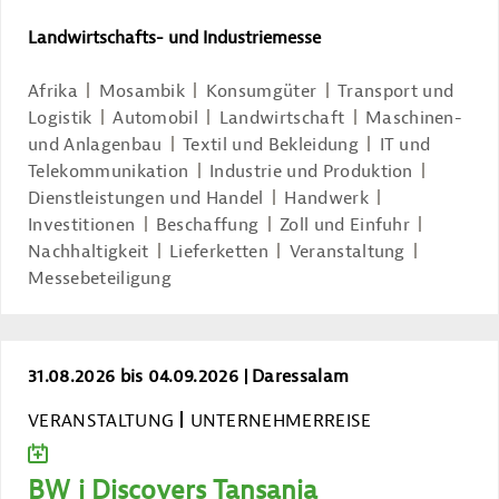
Landwirtschafts- und Industriemesse
Afrika
Mosambik
Konsumgüter
Transport und
Logistik
Automobil
Landwirtschaft
Maschinen-
und Anlagenbau
Textil und Bekleidung
IT und
Telekommunikation
Industrie und Produktion
Dienstleistungen und Handel
Handwerk
Investitionen
Beschaffung
Zoll und Einfuhr
Nachhaltigkeit
Lieferketten
Veranstaltung
Messebeteiligung
BW_i Discovers Tansania
31.08.2026 bis 04.09.2026
Daressalam
VERANSTALTUNG
UNTERNEHMERREISE
ZUM KALENDER HINZUFÜGEN
BW_i Discovers Tansania