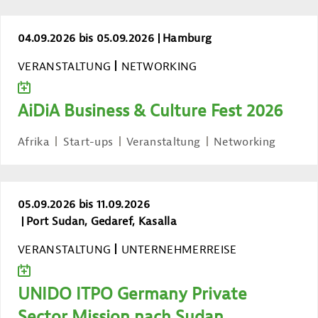
AiDiA Business & Culture Fest 2026
04.09.2026 bis 05.09.2026
Hamburg
VERANSTALTUNG
NETWORKING
ZUM KALENDER HINZUFÜGEN
AiDiA Business & Culture Fest 2026
Afrika
Start-ups
Veranstaltung
Networking
UNIDO ITPO Germany Private Sector M
05.09.2026 bis 11.09.2026
Port Sudan, Gedaref, Kasalla
VERANSTALTUNG
UNTERNEHMERREISE
ZUM KALENDER HINZUFÜGEN
UNIDO ITPO Germany Private
Sector Mission nach Sudan