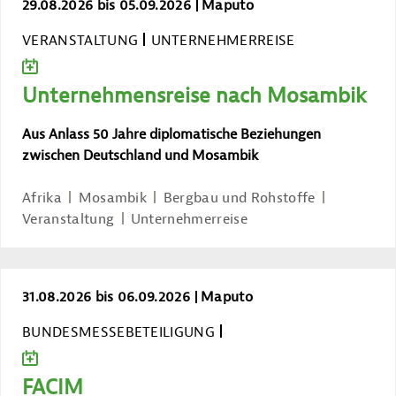
Unternehmensreise nach Mosambik
29.08.2026 bis 05.09.2026
Maputo
VERANSTALTUNG
UNTERNEHMERREISE
ZUM KALENDER HINZUFÜGEN
Unternehmensreise nach Mosambik
Aus Anlass 50 Jahre diplomatische Beziehungen
zwischen Deutschland und Mosambik
Afrika
Mosambik
Bergbau und Rohstoffe
Veranstaltung
Unternehmerreise
FACIM
31.08.2026 bis 06.09.2026
Maputo
BUNDESMESSEBETEILIGUNG
ZUM KALENDER HINZUFÜGEN
FACIM