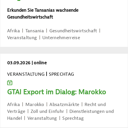
Erkunden Sie Tansanias wachsende
Gesundheitswirtschaft
Afrika
Tansania
Gesundheitswirtschaft
Veranstaltung
Unternehmerreise
GTAI Export im Dialog: Marokko
03.09.2026
online
VERANSTALTUNG
SPRECHTAG
ZUM KALENDER HINZUFÜGEN
GTAI Export im Dialog: Marokko
Afrika
Marokko
Absatzmärkte
Recht und
Verträge
Zoll und Einfuhr
Dienstleistungen und
Handel
Veranstaltung
Sprechtag