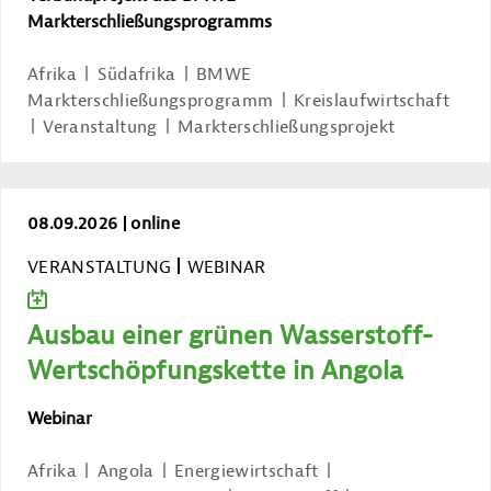
Markterschließungsprogramms
Afrika
Südafrika
BMWE
Markterschließungsprogramm
Kreislaufwirtschaft
Veranstaltung
Markterschließungsprojekt
Ausbau einer grünen Wasserstoff-Wert
08.09.2026
online
VERANSTALTUNG
WEBINAR
ZUM KALENDER HINZUFÜGEN
Ausbau einer grünen Wasserstoff-
Wertschöpfungskette in Angola
Webinar
Afrika
Angola
Energiewirtschaft