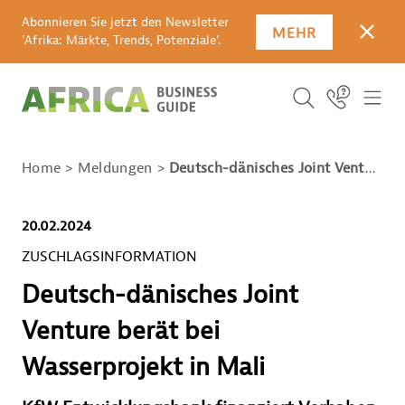
Abonnieren Sie jetzt den Newsletter
MEHR
SCHLI
'Afrika: Märkte, Trends, Potenziale'.
SUCHBEGRIFF E
Icon Link
ICO
ICON BUTTO
SUCHEN
Home
Meldungen
Deutsch-dänisches Joint Venture berät bei Wasserprojekt in Mali
20.02.2024
ZUSCHLAGSINFORMATION
Deutsch-dänisches Joint
Venture berät bei
Wasserprojekt in Mali