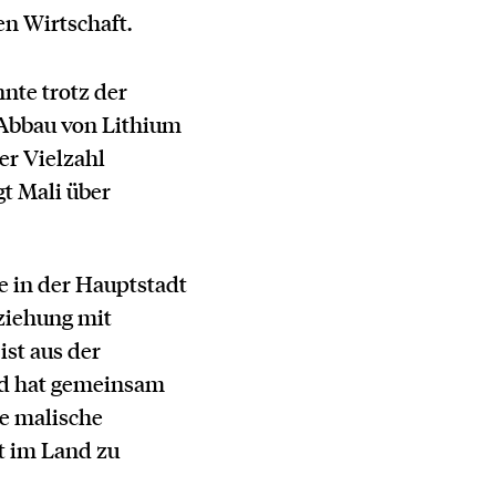
en Wirtschaft.
nte trotz der
 Abbau von Lithium
er Vielzahl
gt Mali über
e in der Hauptstadt
eziehung mit
st aus der
nd hat gemeinsam
ie malische
t im Land zu