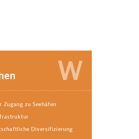
W
hen
er Zugang zu Seehäfen
frastruktur
schaftliche Diversifizierung