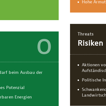
Hohe Armut
Threats
O
Risiken
Aktionen vo
Aufständisc
darf beim Ausbau der
Politische I
hes Potenzial
Schwankende
Landwirtsch
erbaren Energien