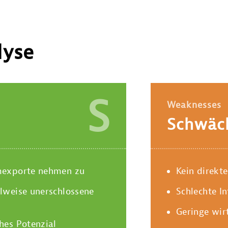
yse
S
Weaknesses
Schwäc
mexporte nehmen zu
Kein direkt
lweise unerschlossene
Schlechte In
Geringe wirt
hes Potenzial