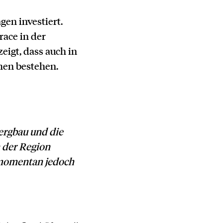
en investiert.
ace in der
igt, dass auch in
men bestehen.
Bergbau und die
n der Region
 momentan jedoch