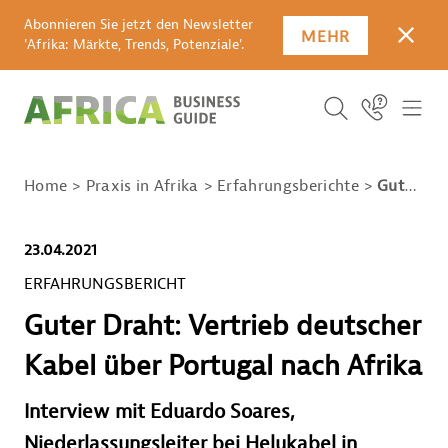
Abonnieren Sie jetzt den Newsletter
MEHR
SCHLI
'Afrika: Märkte, Trends, Potenziale'.
SUCHBEGRIFF E
Icon Link
ICO
ICON BUTTO
SUCHEN
Home
Praxis in Afrika
Erfahrungsberichte
Guter Draht: Vertrieb deutscher Kabel über Portugal nach Afrika
23.04.2021
ERFAHRUNGSBERICHT
Guter Draht: Vertrieb deutscher
Kabel über Portugal nach Afrika
Interview mit Eduardo Soares,
Niederlassungsleiter bei Helukabel in