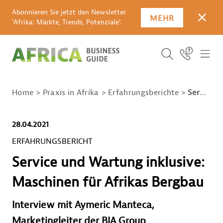
Abonnieren Sie jetzt den Newsletter
MEHR
SCHLI
'Afrika: Märkte, Trends, Potenziale'.
SUCHBEGRIFF E
Icon Link
ICO
ICON BUTTO
SUCHEN
Home
Praxis in Afrika
Erfahrungsberichte
Service und Wartung inklusive: Maschinen für Afrikas Bergbau
28.04.2021
ERFAHRUNGSBERICHT
Service und Wartung inklusive:
Maschinen für Afrikas Bergbau
Interview mit Aymeric Manteca,
Marketingleiter der BIA Group