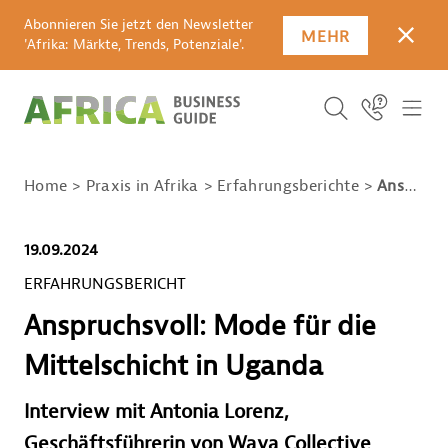
Abonnieren Sie jetzt den Newsletter
MEHR
SCHLI
'Afrika: Märkte, Trends, Potenziale'.
SUCHBEGRIFF E
Icon Link
ICO
ICON BUTTO
SUCHEN
Home
Praxis in Afrika
Erfahrungsberichte
Anspruchsvoll: Mode für die Mittelschicht in Uganda
19.09.2024
ERFAHRUNGSBERICHT
Anspruchsvoll: Mode für die
Mittelschicht in Uganda
Interview mit Antonia Lorenz,
Geschäftsführerin von Waya Collective