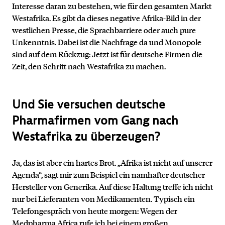
Interesse daran zu bestehen, wie für den gesamten Markt
Westafrika. Es gibt da dieses negative Afrika-Bild in der
westlichen Presse, die Sprachbarriere oder auch pure
Unkenntnis. Dabei ist die Nachfrage da und Monopole
sind auf dem Rückzug: Jetzt ist für deutsche Firmen die
Zeit, den Schritt nach Westafrika zu machen.
Und Sie versuchen deutsche
Kontakt
Pharmafirmen vom Gang nach
Westafrika zu überzeugen?
Ja, das ist aber ein hartes Brot.
„Afrika ist nicht auf unserer
Agenda“, sagt mir zum Beispiel ein namhafter deutscher
Hersteller von Generika. Auf diese Haltung treffe ich nicht
nur bei
Lieferanten von Medikamenten. Typisch ein
Telefongespräch von heute morgen: Wegen der
Medpharma Africa rufe ich bei einem großen