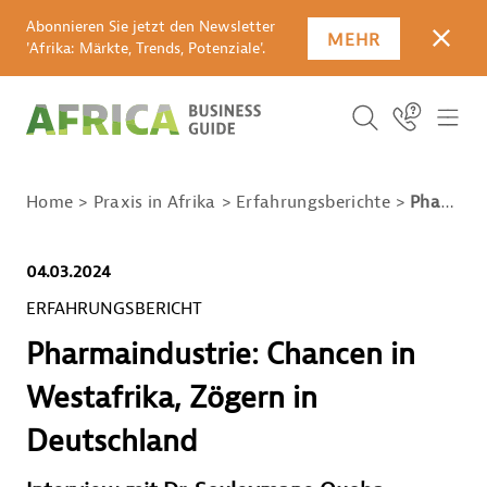
Abonnieren Sie jetzt den Newsletter
MEHR
SCHLI
'Afrika: Märkte, Trends, Potenziale'.
SUCHBEGRIFF E
Icon Link
ICO
ICON BUTTO
SUCHEN
Home
Praxis in Afrika
Erfahrungsberichte
Pharmaindustrie: Chancen in Westafrika, Zögern in Deutschland
04.03.2024
ERFAHRUNGSBERICHT
Pharmaindustrie: Chancen in
Westafrika, Zögern in
Deutschland