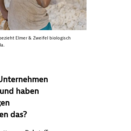
bezieht Elmer & Zweifel biologisch
a.
r Unternehmen
n und haben
gen
en das?