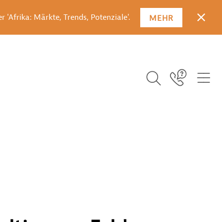
 'Afrika: Märkte, Trends, Potenziale'.
MEHR
SCHLI
SUCHBEGRIFF EI
ICO
Icon Link
ICON BUTTON