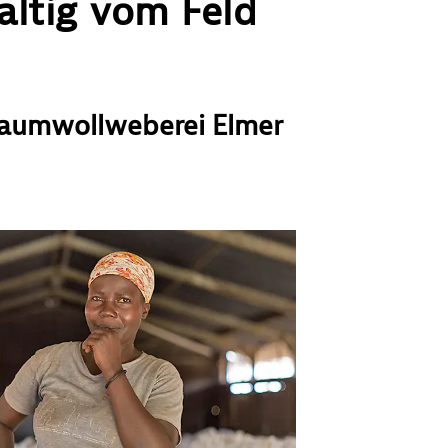
ltig vom Feld
 Baumwollweberei Elmer