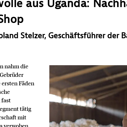
olle aus Uganda: Nachha
 Shop
oland Stelzer, Geschäftsführer der
en nahm die
 Gebrüder
 ersten Fäden
tsche
fast
segment tätig
rschaft mit
a verwoben.