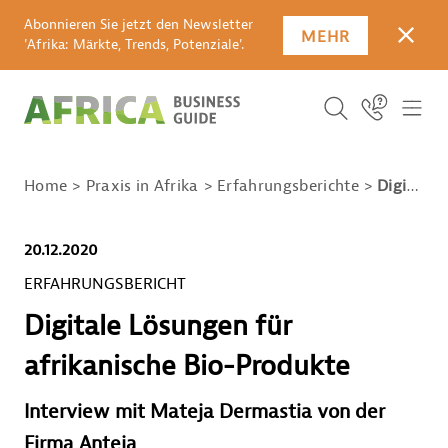
Abonnieren Sie jetzt den Newsletter
MEHR
SCHLI
'Afrika: Märkte, Trends, Potenziale'.
SUCHBEGRIFF E
Icon Link
ICO
ICON BUTTO
SUCHEN
Home
Praxis in Afrika
Erfahrungsberichte
Digitale Lösungen für afrikanische Bio-Produkte
20.12.2020
ERFAHRUNGSBERICHT
Digitale Lösungen für
afrikanische Bio-Produkte
Interview mit Mateja Dermastia von der
Firma Anteja