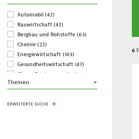
Automobil
(42)
Bauwirtschaft
(42)
Bergbau und Rohstoffe
(63)
Chemie
(22)
6
T
Energiewirtschaft
(103)
Gesundheitswirtschaft
(47)
IT und Telekommunikation
(51)
Themen
Konsumgüter
(15)
Kreativwirtschaft
(4)
Landwirtschaft
(76)
ERWEITERTE SUCHE
Maschinen- und Anlagenbau
(56)
Metallerzeugung- und
verarbeitung
(6)