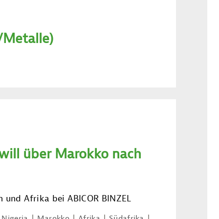
VMetalle)
will über Marokko nach
ien und Afrika bei ABICOR BINZEL
Nigeria
Marokko
Afrika
Südafrika