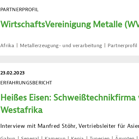
PARTNERPROFIL
WirtschaftsVereinigung Metalle (W
Afrika
Metallerzeugung- und verarbeitung
Partnerprofil
23.02.2023
ERFAHRUNGSBERICHT
Heißes Eisen: Schweißtechnikfirma 
Westafrika
Interview mit Manfred Stöhr, Vertriebsleiter für As
Gabun
Senegal
Kamerun
Kenia
Tunesien
Ägypten