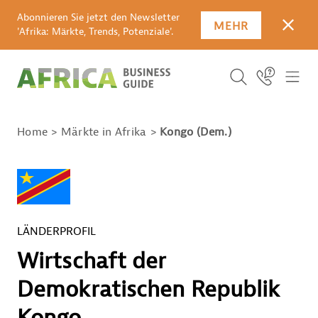
Abonnieren Sie jetzt den Newsletter
MEHR
SCHLI
'Afrika: Märkte, Trends, Potenziale'.
SUCHBEGRIFF E
Icon Link
ICO
ICON BUTTO
SUCHEN
Home
Märkte in Afrika
Kongo (Dem.)
LÄNDERPROFIL
Wirtschaft der
Demokratischen Republik
Kongo