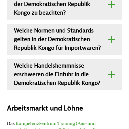
Gemeinsamen Markt Ost- und Südafrikas COMESA und
der Demokratischen Republik
der Ostafrikanischen Gemeinschaft EAC. Das Land
Kongo zu beachten?
gewährt Einfuhren aus Mitgliedstaaten jedoch bislang
nicht die vereinbarten Zollbegünstigungen, sondern
Für See- und Luftfrachtsendungen ist eine gesonderte
wendet ausschließlich einen nationalen Zolltarif mit
elektronische Voranmeldung (FERI) erforderlich. Die
Welche Normen und Standards
Zollsätzen in Höhe von 5, 10 oder 20 Prozent an.
dafür zuständige kongolesische Behörde OGEFREM hat
gelten in der Demokratischen
Agenturen beauftragt, die kostenpflichtige FERI im
Republik Kongo für Importwaren?
Die bei der Einfuhr erhobene Mehrwertsteuer beträgt 16
Ausland auszustellen und zu validieren. Die FERI-
Kontakt
Prozent. Ein reduzierter Steuersatz von 8 Prozent gilt für
Nummer ist auf den Frachtdokumenten einzutragen.
Ab einem Warenwert von 2.500 US$ ist eine
bestimmte Agrarprodukte. Verbrauchsteuern werden
Vorversandkontrolle im Exportland verpflichtend. Die
Welche Handelshemmnisse
zum Beispiel auf Getränke, Tabakwaren, Kosmetik,
Die Zollanmeldung erfolgt in der Regel elektronisch
Kontrolle umfasst auch eine Prüfung der Konformität mit
erschweren die Einfuhr in die
Kunststoffprodukte, Reifen und Kraftfahrzeuge erhoben.
entweder über die Online-Plattform ASYCUDA World
den im Kongo geltenden Normen. Um das Prüfprogramm
Demokratischen Republik Kongo?
Zusätzlich fallen diverse steuerähnliche Abgaben wie
oder das Single Window für Außenhandel GUICE. Die
in die Wege zu leiten, beantragt der Importeur zunächst
Lizenzgebühren an.
Regierung baut GUICE sukzessive aus, um eine einzige
mit der Einfuhranmeldung (Déclaration d’Importation
Die Einfuhr von Handelswaren mit einem Wert von mehr
Anlaufstelle für die Zollabfertigung anzubieten und so die
des Biens) eine Einfuhrlizenz bei einer zugelassenen
als 2.500 US$ ist lizenzpflichtig und unterliegt einer
GTAI-Publikation
Zoll und Einfuhr kompakt -
Bearbeitungszeiten zu senken.
Geschäftsbank. Der Inspektionsauftrag wird über die
Vorversandkontrolle im Exportland.
Arbeitsmarkt und Löhne
Demokratische Republik Kongo
zentrale Anlaufstelle für Außenhandel GUICE an die
Falls die technischen Voraussetzungen fehlen, muss der
akkreditierte Prüfgesellschaft Bureau Veritas übermittelt.
Aufgrund von Gesundheitsvorschriften ist die Einfuhr
Das
Kompetenzzentrum Training (Aus- und
Importeur oder sein Zollagent die Zollanmeldung
Bestimmte Waren sind von der Inspektionspflicht
bestimmter Waren verboten. Dazu gehören zum Beispiel