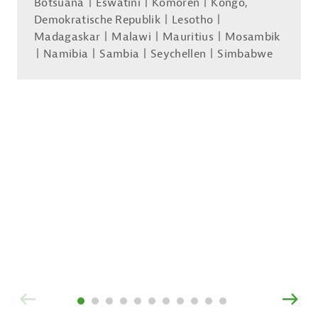
Botsuana
Eswatini
Komoren
Kongo,
Demokratische Republik
Lesotho
Madagaskar
Malawi
Mauritius
Mosambik
Namibia
Sambia
Seychellen
Simbabwe
ZURÜCK
VOR