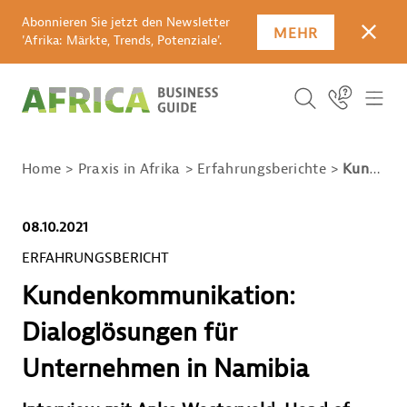
Abonnieren Sie jetzt den Newsletter
MEHR
SCHLI
'Afrika: Märkte, Trends, Potenziale'.
SUCHBEGRIFF E
Icon Link
ICO
ICON BUTTO
SUCHEN
Home
Praxis in Afrika
Erfahrungsberichte
Kundenkommunikation: Dialoglösungen für Unternehmen in Namibia
08.10.2021
ERFAHRUNGSBERICHT
Kundenkommunikation:
Dialoglösungen für
Unternehmen in Namibia