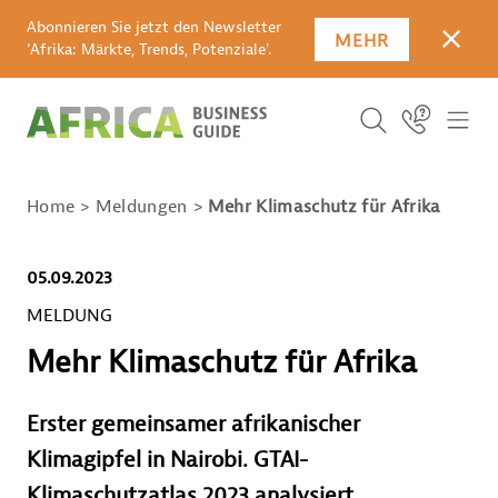
Abonnieren Sie jetzt den Newsletter
MEHR
SCHLI
'Afrika: Märkte, Trends, Potenziale'.
SUCHBEGRIFF E
Icon Link
ICO
ICON BUTTO
SUCHEN
Home
Meldungen
Mehr Klimaschutz für Afrika
05.09.2023
MELDUNG
Mehr Klimaschutz für Afrika
Erster gemeinsamer afrikanischer
Klimagipfel in Nairobi. GTAI-
Klimaschutzatlas 2023 analysiert