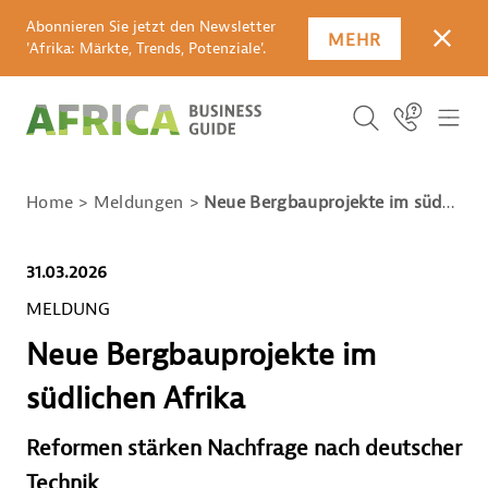
Abonnieren Sie jetzt den Newsletter
MEHR
SCHLI
'Afrika: Märkte, Trends, Potenziale'.
SUCHBEGRIFF E
Icon Link
ICO
ICON BUTTO
SUCHEN
Home
Meldungen
Neue Bergbauprojekte im südlichen Afrika
31.03.2026
MELDUNG
Neue Bergbauprojekte im
südlichen Afrika
Reformen stärken Nachfrage nach deutscher
Technik