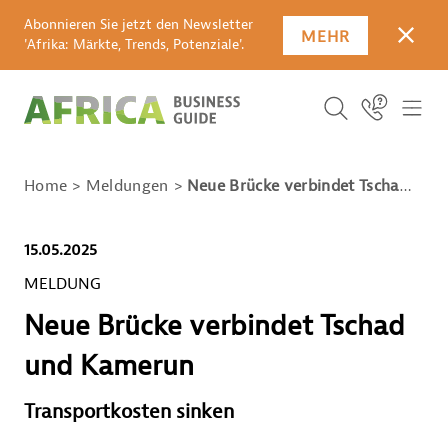
Abonnieren Sie jetzt den Newsletter
MEHR
SCHLI
'Afrika: Märkte, Trends, Potenziale'.
SUCHBEGRIFF E
Icon Link
ICO
ICON BUTTO
SUCHEN
Home
Meldungen
Neue Brücke verbindet Tschad und Kamerun
15.05.2025
MELDUNG
Neue Brücke verbindet Tschad
und Kamerun
Transportkosten sinken